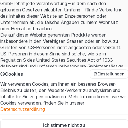
GmbH lehnt jede Verantwortung – in dem nach den
geltenden Gesetzen erlaubten Umfang - für die Verbreitung
des Inhaltes dieser Website an Einzelpersonen oder
Unternehmen ab, die falsche Angaben zu ihrem Wohnsitz
oder Heimatland machen.
Die auf dieser Website genannten Produkte werden
insbesondere in den Vereinigten Staaten oder an bzw. zu
Gunsten von US-Personen nicht angeboten oder verkauft.
US-Personen in diesem Sinne sind solche, wie sie in
Regulation S des United States Securities Act of 1933
definiert sind und umfassen insbesondere Gebietsansässige
der Vereinigten Staaten sowie amerikanische Kapital- und
Cookies
Einstellungen
Personen-gesellschaften.
Wir verwenden Cookies, um Ihnen ein besseres Browser-
Erlebnis zu bieten, den Website-Verkehr zu analysieren und
Nutzungsbedingungen und rechtliche Informationen
Inhalte für Sie zu personalisieren. Mehr Informationen, wie wir
Mit dem Zugriff auf diese Website erklären Sie, dass Sie die
Cookies verwenden, finden Sie in unserer
rechtlichen Informationen und die wichtigen Hinweise und
Datenschutzerklärung
Nutzungsbedingungen verstanden haben und akzeptieren.
Wenn Sie mit den
Nutzungsbedingungen
nicht einverstanden
Zwingend notwendig
sind, unterlassen Sie bitte den Zugriff auf diese Website.
Ich stimme nicht zu
Diese Cookies sind für die Website erforderlich und können nicht