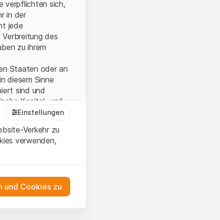
 verpflichten sich,
r in der
nt jede
 Verbreitung des
aben zu ihrem
ten Staaten oder an
in diesem Sinne
iert sind und
sche Kapital- und
Einstellungen
ebsite-Verkehr zu
okies verwenden,
onen und die
 Wenn Sie mit den
auf diese Website.
 und Cookies zu
ten,
ch
as Engagement
m Erwerb oder zum