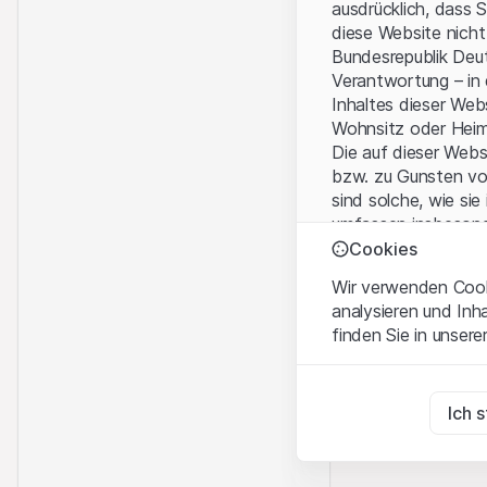
ausdrücklich, dass 
diese Website nicht
Bundesrepublik Deut
Verantwortung – in
Inhaltes dieser We
Wohnsitz oder Hei
Die auf dieser Web
bzw. zu Gunsten vo
sind solche, wie sie
umfassen insbesond
Personen-gesellsch
Cookies
Wir verwenden Cooki
Nutzungsbedingun
analysieren und Inh
Mit dem Zugriff auf
finden Sie in unsere
wichtigen Hinweise
Nutzungsbedingung
Zwingend notwend
Diese Cookies sind fü
Ich 
Kein Angebot, kei
Die auf der Websit
Zu Analysezwecke
Dienstleistungen, T
Diese Cookies verfol
Informationszwecke