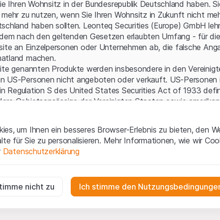
Serverfehler.
Sie Ihren Wohnsitz in der Bundesrepublik Deutschland haben. Sie
 mehr zu nutzen, wenn Sie Ihren Wohnsitz in Zukunft nicht meh
schland haben sollten. Leonteq Securities (Europe) GmbH leh
 dem nach den geltenden Gesetzen erlaubten Umfang - für die
bsite an Einzelpersonen oder Unternehmen ab, die falsche Ang
matland machen.
site genannten Produkte werden insbesondere in den Vereinig
n US-Personen nicht angeboten oder verkauft. US-Personen 
 in Regulation S des United States Securities Act of 1933 defin
ere Gebietsansässige der Vereinigten Staaten sowie amerikani
aften.
es, um Ihnen ein besseres Browser-Erlebnis zu bieten, den W
gen und rechtliche Informationen
alte für Sie zu personalisieren. Mehr Informationen, wie wir Co
 diese Website erklären Sie, dass Sie die rechtlichen Informati
r
Datenschutzerklärung
 und Nutzungsbedingungen verstanden haben und akzeptieren.
en
nicht einverstanden sind, unterlassen Sie bitte den Zugriff 
ig
r die Website erforderlich und können nicht deaktiviert werden.
stimme nicht zu
Ich stimme den Nutzungsbedingungen
ne Aufforderung zum Kauf
e enthaltenen oder beschriebenen Informationen, Produkte, Da
n
ools und Unterlagen („Inhalte der Website“) dienen ausschließli
gen die Interaktionen der Website-Besucher in anonymer Form, um d
n und stellen weder ein Angebot noch eine Aufforderung zu