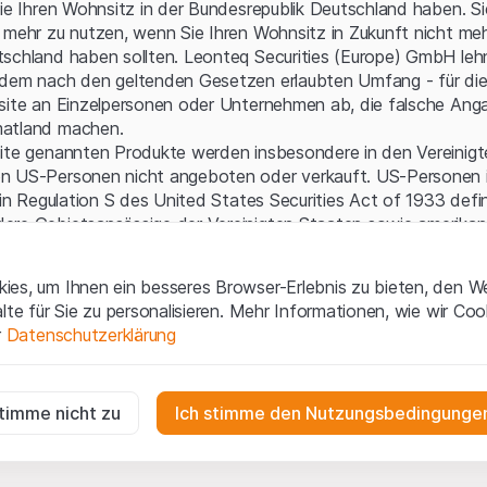
Serverfehler.
Sie Ihren Wohnsitz in der Bundesrepublik Deutschland haben. Sie
 mehr zu nutzen, wenn Sie Ihren Wohnsitz in Zukunft nicht meh
schland haben sollten. Leonteq Securities (Europe) GmbH leh
 dem nach den geltenden Gesetzen erlaubten Umfang - für die
bsite an Einzelpersonen oder Unternehmen ab, die falsche Ang
matland machen.
site genannten Produkte werden insbesondere in den Vereinig
n US-Personen nicht angeboten oder verkauft. US-Personen 
 in Regulation S des United States Securities Act of 1933 defin
ere Gebietsansässige der Vereinigten Staaten sowie amerikani
aften.
es, um Ihnen ein besseres Browser-Erlebnis zu bieten, den W
gen und rechtliche Informationen
alte für Sie zu personalisieren. Mehr Informationen, wie wir Co
 diese Website erklären Sie, dass Sie die rechtlichen Informati
r
Datenschutzerklärung
 und Nutzungsbedingungen verstanden haben und akzeptieren.
en
nicht einverstanden sind, unterlassen Sie bitte den Zugriff 
ig
r die Website erforderlich und können nicht deaktiviert werden.
stimme nicht zu
Ich stimme den Nutzungsbedingungen
ne Aufforderung zum Kauf
e enthaltenen oder beschriebenen Informationen, Produkte, Da
n
ools und Unterlagen („Inhalte der Website“) dienen ausschließli
gen die Interaktionen der Website-Besucher in anonymer Form, um d
n und stellen weder ein Angebot noch eine Aufforderung zu