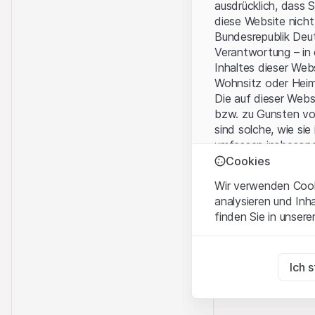
ausdrücklich, dass 
diese Website nicht
Bundesrepublik Deut
Verantwortung – in
Inhaltes dieser We
Wohnsitz oder Hei
Die auf dieser Web
bzw. zu Gunsten vo
sind solche, wie sie
umfassen insbesond
Personen-gesellsch
Cookies
Wir verwenden Cooki
Nutzungsbedingun
analysieren und Inh
Mit dem Zugriff auf
finden Sie in unsere
wichtigen Hinweise
Nutzungsbedingung
Zwingend notwend
Diese Cookies sind fü
Ich 
Kein Angebot, kei
Die auf der Websit
Zu Analysezwecke
Dienstleistungen, T
Diese Cookies verfol
Informationszwecke