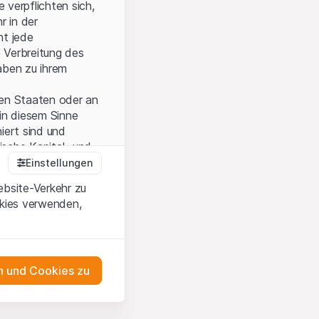
 verpflichten sich,
r in der
nt jede
 Verbreitung des
aben zu ihrem
ten Staaten oder an
in diesem Sinne
iert sind und
sche Kapital- und
Einstellungen
ebsite-Verkehr zu
okies verwenden,
onen und die
 Wenn Sie mit den
auf diese Website.
 und Cookies zu
ten,
ch
as Engagement
m Erwerb oder zum