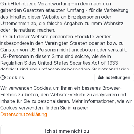
GmbH lehnt jede Verantwortung – in dem nach den
geltenden Gesetzen erlaubten Umfang - für die Verbreitung
des Inhaltes dieser Website an Einzelpersonen oder
Unternehmen ab, die falsche Angaben zu ihrem Wohnsitz
oder Heimatland machen.
Die auf dieser Website genannten Produkte werden
insbesondere in den Vereinigten Staaten oder an bzw. zu
Gunsten von US-Personen nicht angeboten oder verkauft.
US-Personen in diesem Sinne sind solche, wie sie in
Regulation S des United States Securities Act of 1933
definiert sind und umfassen insbesondere Gebietsansässige
der Vereinigten Staaten sowie amerikanische Kapital- und
Cookies
Einstellungen
Personen-gesellschaften.
Wir verwenden Cookies, um Ihnen ein besseres Browser-
Erlebnis zu bieten, den Website-Verkehr zu analysieren und
Nutzungsbedingungen und rechtliche Informationen
Inhalte für Sie zu personalisieren. Mehr Informationen, wie wir
Mit dem Zugriff auf diese Website erklären Sie, dass Sie die
Cookies verwenden, finden Sie in unserer
rechtlichen Informationen und die wichtigen Hinweise und
Datenschutzerklärung
Nutzungsbedingungen verstanden haben und akzeptieren.
Wenn Sie mit den
Nutzungsbedingungen
nicht einverstanden
Zwingend notwendig
sind, unterlassen Sie bitte den Zugriff auf diese Website.
Ich stimme nicht zu
Diese Cookies sind für die Website erforderlich und können nicht