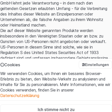
GmbH lehnt jede Verantwortung – in dem nach den
geltenden Gesetzen erlaubten Umfang - für die Verbreitung
des Inhaltes dieser Website an Einzelpersonen oder
Unternehmen ab, die falsche Angaben zu ihrem Wohnsitz
oder Heimatland machen.
Die auf dieser Website genannten Produkte werden
insbesondere in den Vereinigten Staaten oder an bzw. zu
Gunsten von US-Personen nicht angeboten oder verkauft.
US-Personen in diesem Sinne sind solche, wie sie in
Regulation S des United States Securities Act of 1933
definiert sind und umfassen insbesondere Gebietsansässige
der Vereinigten Staaten sowie amerikanische Kapital- und
Cookies
Einstellungen
Personen-gesellschaften.
Wir verwenden Cookies, um Ihnen ein besseres Browser-
Erlebnis zu bieten, den Website-Verkehr zu analysieren und
Nutzungsbedingungen und rechtliche Informationen
Inhalte für Sie zu personalisieren. Mehr Informationen, wie wir
Mit dem Zugriff auf diese Website erklären Sie, dass Sie die
Cookies verwenden, finden Sie in unserer
rechtlichen Informationen und die wichtigen Hinweise und
Datenschutzerklärung
Nutzungsbedingungen verstanden haben und akzeptieren.
Wenn Sie mit den
Nutzungsbedingungen
nicht einverstanden
Zwingend notwendig
sind, unterlassen Sie bitte den Zugriff auf diese Website.
Ich stimme nicht zu
Diese Cookies sind für die Website erforderlich und können nicht