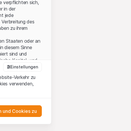
 verpflichten sich,
r in der
nt jede
 Verbreitung des
aben zu ihrem
ten Staaten oder an
in diesem Sinne
iert sind und
sche Kapital- und
Einstellungen
ebsite-Verkehr zu
okies verwenden,
onen und die
 Wenn Sie mit den
auf diese Website.
 und Cookies zu
ten,
ch
as Engagement
m Erwerb oder zum