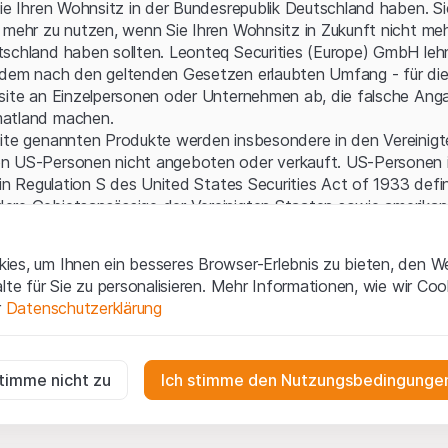
Serverfehler.
Sie Ihren Wohnsitz in der Bundesrepublik Deutschland haben. Sie
 mehr zu nutzen, wenn Sie Ihren Wohnsitz in Zukunft nicht meh
schland haben sollten. Leonteq Securities (Europe) GmbH leh
 dem nach den geltenden Gesetzen erlaubten Umfang - für die
bsite an Einzelpersonen oder Unternehmen ab, die falsche Ang
matland machen.
site genannten Produkte werden insbesondere in den Vereinig
n US-Personen nicht angeboten oder verkauft. US-Personen 
 in Regulation S des United States Securities Act of 1933 defin
ere Gebietsansässige der Vereinigten Staaten sowie amerikani
aften.
es, um Ihnen ein besseres Browser-Erlebnis zu bieten, den W
gen und rechtliche Informationen
alte für Sie zu personalisieren. Mehr Informationen, wie wir Co
 diese Website erklären Sie, dass Sie die rechtlichen Informati
r
Datenschutzerklärung
 und Nutzungsbedingungen verstanden haben und akzeptieren.
en
nicht einverstanden sind, unterlassen Sie bitte den Zugriff 
ig
r die Website erforderlich und können nicht deaktiviert werden.
stimme nicht zu
Ich stimme den Nutzungsbedingungen
ne Aufforderung zum Kauf
e enthaltenen oder beschriebenen Informationen, Produkte, Da
n
ools und Unterlagen („Inhalte der Website“) dienen ausschließli
gen die Interaktionen der Website-Besucher in anonymer Form, um d
n und stellen weder ein Angebot noch eine Aufforderung zu