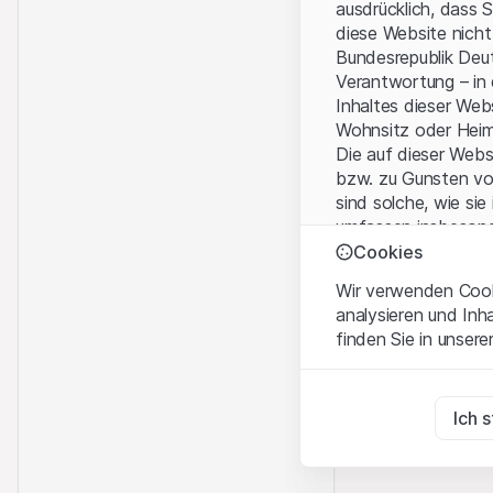
ausdrücklich, dass 
diese Website nicht
Bundesrepublik Deut
Verantwortung – in
Inhaltes dieser We
Wohnsitz oder Hei
Die auf dieser Web
bzw. zu Gunsten vo
sind solche, wie sie
umfassen insbesond
Personen-gesellsch
Cookies
Wir verwenden Cooki
Nutzungsbedingun
analysieren und Inh
Mit dem Zugriff auf
finden Sie in unsere
wichtigen Hinweise
Nutzungsbedingung
Zwingend notwend
Diese Cookies sind fü
Ich 
Kein Angebot, kei
Die auf der Websit
Zu Analysezwecke
Dienstleistungen, T
Diese Cookies verfol
Informationszwecke