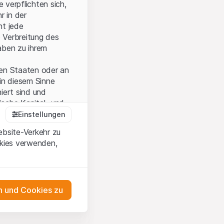
 verpflichten sich,
r in der
nt jede
 Verbreitung des
aben zu ihrem
ten Staaten oder an
in diesem Sinne
iert sind und
sche Kapital- und
Einstellungen
ebsite-Verkehr zu
okies verwenden,
onen und die
 Wenn Sie mit den
auf diese Website.
 und Cookies zu
ten,
ch
as Engagement
m Erwerb oder zum