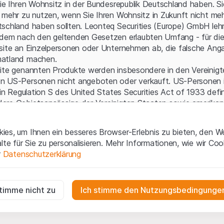
Serverfehler.
Sie Ihren Wohnsitz in der Bundesrepublik Deutschland haben. Sie
 mehr zu nutzen, wenn Sie Ihren Wohnsitz in Zukunft nicht meh
schland haben sollten. Leonteq Securities (Europe) GmbH leh
 dem nach den geltenden Gesetzen erlaubten Umfang - für die
bsite an Einzelpersonen oder Unternehmen ab, die falsche Ang
matland machen.
site genannten Produkte werden insbesondere in den Vereinig
n US-Personen nicht angeboten oder verkauft. US-Personen 
 in Regulation S des United States Securities Act of 1933 defin
ere Gebietsansässige der Vereinigten Staaten sowie amerikani
aften.
es, um Ihnen ein besseres Browser-Erlebnis zu bieten, den W
gen und rechtliche Informationen
alte für Sie zu personalisieren. Mehr Informationen, wie wir Co
 diese Website erklären Sie, dass Sie die rechtlichen Informati
r
Datenschutzerklärung
 und Nutzungsbedingungen verstanden haben und akzeptieren.
en
nicht einverstanden sind, unterlassen Sie bitte den Zugriff 
ig
r die Website erforderlich und können nicht deaktiviert werden.
stimme nicht zu
Ich stimme den Nutzungsbedingungen
ne Aufforderung zum Kauf
e enthaltenen oder beschriebenen Informationen, Produkte, Da
n
ools und Unterlagen („Inhalte der Website“) dienen ausschließli
gen die Interaktionen der Website-Besucher in anonymer Form, um d
n und stellen weder ein Angebot noch eine Aufforderung zu