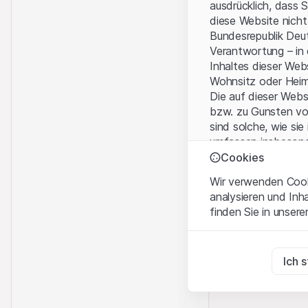
ausdrücklich, dass 
diese Website nicht
Bundesrepublik Deut
Verantwortung – in
Inhaltes dieser We
Wohnsitz oder Hei
Die auf dieser Web
bzw. zu Gunsten vo
sind solche, wie sie
umfassen insbesond
Personen-gesellsch
Cookies
Wir verwenden Cooki
Nutzungsbedingun
analysieren und Inh
Mit dem Zugriff auf
finden Sie in unsere
wichtigen Hinweise
Nutzungsbedingung
Zwingend notwend
Diese Cookies sind fü
Ich 
Kein Angebot, kei
Die auf der Websit
Zu Analysezwecke
Dienstleistungen, T
Diese Cookies verfol
Informationszwecke