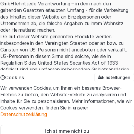
GmbH lehnt jede Verantwortung – in dem nach den
geltenden Gesetzen erlaubten Umfang - für die Verbreitung
des Inhaltes dieser Website an Einzelpersonen oder
Unternehmen ab, die falsche Angaben zu ihrem Wohnsitz
oder Heimatland machen.
Die auf dieser Website genannten Produkte werden
insbesondere in den Vereinigten Staaten oder an bzw. zu
Gunsten von US-Personen nicht angeboten oder verkauft.
US-Personen in diesem Sinne sind solche, wie sie in
Regulation S des United States Securities Act of 1933
definiert sind und umfassen insbesondere Gebietsansässige
der Vereinigten Staaten sowie amerikanische Kapital- und
Cookies
Einstellungen
Personen-gesellschaften.
Wir verwenden Cookies, um Ihnen ein besseres Browser-
Erlebnis zu bieten, den Website-Verkehr zu analysieren und
Nutzungsbedingungen und rechtliche Informationen
Inhalte für Sie zu personalisieren. Mehr Informationen, wie wir
Mit dem Zugriff auf diese Website erklären Sie, dass Sie die
Cookies verwenden, finden Sie in unserer
rechtlichen Informationen und die wichtigen Hinweise und
Datenschutzerklärung
Nutzungsbedingungen verstanden haben und akzeptieren.
Wenn Sie mit den
Nutzungsbedingungen
nicht einverstanden
Zwingend notwendig
sind, unterlassen Sie bitte den Zugriff auf diese Website.
Ich stimme nicht zu
Diese Cookies sind für die Website erforderlich und können nicht