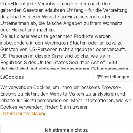
GmbH lehnt jede Verantwortung – in dem nach den
geltenden Gesetzen erlaubten Umfang - für die Verbreitung
des Inhaltes dieser Website an Einzelpersonen oder
Unternehmen ab, die falsche Angaben zu ihrem Wohnsitz
oder Heimatland machen.
Die auf dieser Website genannten Produkte werden
insbesondere in den Vereinigten Staaten oder an bzw. zu
Gunsten von US-Personen nicht angeboten oder verkauft.
US-Personen in diesem Sinne sind solche, wie sie in
Regulation S des United States Securities Act of 1933
definiert sind und umfassen insbesondere Gebietsansässige
der Vereinigten Staaten sowie amerikanische Kapital- und
Cookies
Einstellungen
Personen-gesellschaften.
Wir verwenden Cookies, um Ihnen ein besseres Browser-
Erlebnis zu bieten, den Website-Verkehr zu analysieren und
Nutzungsbedingungen und rechtliche Informationen
Inhalte für Sie zu personalisieren. Mehr Informationen, wie wir
Mit dem Zugriff auf diese Website erklären Sie, dass Sie die
Cookies verwenden, finden Sie in unserer
rechtlichen Informationen und die wichtigen Hinweise und
Datenschutzerklärung
Nutzungsbedingungen verstanden haben und akzeptieren.
Wenn Sie mit den
Nutzungsbedingungen
nicht einverstanden
Zwingend notwendig
sind, unterlassen Sie bitte den Zugriff auf diese Website.
Ich stimme nicht zu
Diese Cookies sind für die Website erforderlich und können nicht