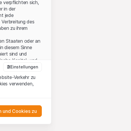
 verpflichten sich,
r in der
nt jede
 Verbreitung des
aben zu ihrem
ten Staaten oder an
in diesem Sinne
iert sind und
sche Kapital- und
Einstellungen
ebsite-Verkehr zu
okies verwenden,
onen und die
 Wenn Sie mit den
auf diese Website.
 und Cookies zu
ten,
ch
as Engagement
m Erwerb oder zum