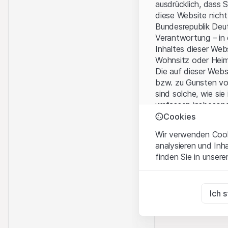
ausdrücklich, dass 
diese Website nicht
Bundesrepublik Deut
Verantwortung – in
Inhaltes dieser We
Wohnsitz oder Hei
Die auf dieser Web
bzw. zu Gunsten vo
sind solche, wie sie
umfassen insbesond
Personen-gesellsch
Cookies
Wir verwenden Cooki
Nutzungsbedingun
analysieren und Inh
Mit dem Zugriff auf
finden Sie in unsere
wichtigen Hinweise
Nutzungsbedingung
Zwingend notwend
Diese Cookies sind fü
Ich 
Kein Angebot, kei
Die auf der Websit
Zu Analysezwecke
Dienstleistungen, T
Diese Cookies verfol
Informationszwecke