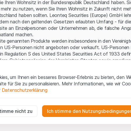
Serverfehler.
Sie Ihren Wohnsitz in der Bundesrepublik Deutschland haben. Sie
 mehr zu nutzen, wenn Sie Ihren Wohnsitz in Zukunft nicht meh
schland haben sollten. Leonteq Securities (Europe) GmbH leh
 dem nach den geltenden Gesetzen erlaubten Umfang - für die
bsite an Einzelpersonen oder Unternehmen ab, die falsche Ang
matland machen.
site genannten Produkte werden insbesondere in den Vereinig
n US-Personen nicht angeboten oder verkauft. US-Personen 
 in Regulation S des United States Securities Act of 1933 defin
ere Gebietsansässige der Vereinigten Staaten sowie amerikani
aften.
es, um Ihnen ein besseres Browser-Erlebnis zu bieten, den W
gen und rechtliche Informationen
alte für Sie zu personalisieren. Mehr Informationen, wie wir Co
 diese Website erklären Sie, dass Sie die rechtlichen Informati
r
Datenschutzerklärung
 und Nutzungsbedingungen verstanden haben und akzeptieren.
en
nicht einverstanden sind, unterlassen Sie bitte den Zugriff 
ig
r die Website erforderlich und können nicht deaktiviert werden.
stimme nicht zu
Ich stimme den Nutzungsbedingungen
ne Aufforderung zum Kauf
e enthaltenen oder beschriebenen Informationen, Produkte, Da
n
ools und Unterlagen („Inhalte der Website“) dienen ausschließli
gen die Interaktionen der Website-Besucher in anonymer Form, um d
n und stellen weder ein Angebot noch eine Aufforderung zu