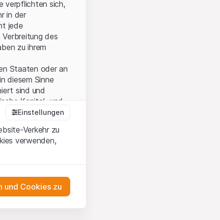
 verpflichten sich,
r in der
nt jede
 Verbreitung des
aben zu ihrem
ten Staaten oder an
in diesem Sinne
iert sind und
sche Kapital- und
Einstellungen
ebsite-Verkehr zu
okies verwenden,
onen und die
 Wenn Sie mit den
auf diese Website.
 und Cookies zu
ten,
ch
as Engagement
m Erwerb oder zum