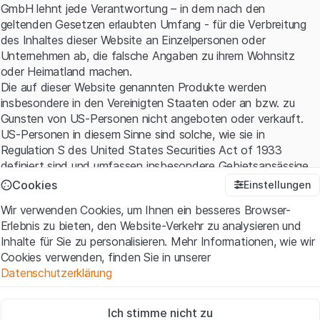
GmbH lehnt jede Verantwortung – in dem nach den
geltenden Gesetzen erlaubten Umfang - für die Verbreitung
des Inhaltes dieser Website an Einzelpersonen oder
Unternehmen ab, die falsche Angaben zu ihrem Wohnsitz
oder Heimatland machen.
Die auf dieser Website genannten Produkte werden
insbesondere in den Vereinigten Staaten oder an bzw. zu
Gunsten von US-Personen nicht angeboten oder verkauft.
US-Personen in diesem Sinne sind solche, wie sie in
Regulation S des United States Securities Act of 1933
definiert sind und umfassen insbesondere Gebietsansässige
der Vereinigten Staaten sowie amerikanische Kapital- und
Cookies
Einstellungen
Personen-gesellschaften.
Wir verwenden Cookies, um Ihnen ein besseres Browser-
Erlebnis zu bieten, den Website-Verkehr zu analysieren und
Nutzungsbedingungen und rechtliche Informationen
Inhalte für Sie zu personalisieren. Mehr Informationen, wie wir
Mit dem Zugriff auf diese Website erklären Sie, dass Sie die
Cookies verwenden, finden Sie in unserer
rechtlichen Informationen und die wichtigen Hinweise und
Datenschutzerklärung
Nutzungsbedingungen verstanden haben und akzeptieren.
Wenn Sie mit den
Nutzungsbedingungen
nicht einverstanden
Zwingend notwendig
sind, unterlassen Sie bitte den Zugriff auf diese Website.
Ich stimme nicht zu
Diese Cookies sind für die Website erforderlich und können nicht