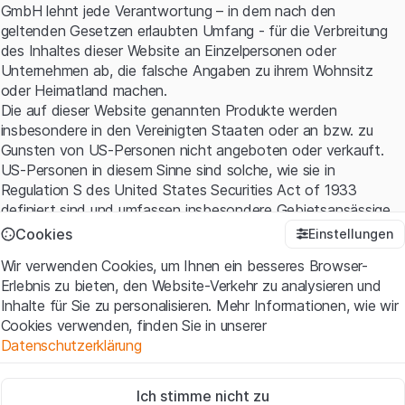
GmbH lehnt jede Verantwortung – in dem nach den
geltenden Gesetzen erlaubten Umfang - für die Verbreitung
des Inhaltes dieser Website an Einzelpersonen oder
Unternehmen ab, die falsche Angaben zu ihrem Wohnsitz
oder Heimatland machen.
Die auf dieser Website genannten Produkte werden
insbesondere in den Vereinigten Staaten oder an bzw. zu
Gunsten von US-Personen nicht angeboten oder verkauft.
US-Personen in diesem Sinne sind solche, wie sie in
Regulation S des United States Securities Act of 1933
definiert sind und umfassen insbesondere Gebietsansässige
der Vereinigten Staaten sowie amerikanische Kapital- und
Cookies
Einstellungen
Personen-gesellschaften.
Wir verwenden Cookies, um Ihnen ein besseres Browser-
Erlebnis zu bieten, den Website-Verkehr zu analysieren und
Nutzungsbedingungen und rechtliche Informationen
Inhalte für Sie zu personalisieren. Mehr Informationen, wie wir
Mit dem Zugriff auf diese Website erklären Sie, dass Sie die
Cookies verwenden, finden Sie in unserer
rechtlichen Informationen und die wichtigen Hinweise und
Datenschutzerklärung
Nutzungsbedingungen verstanden haben und akzeptieren.
Wenn Sie mit den
Nutzungsbedingungen
nicht einverstanden
Zwingend notwendig
sind, unterlassen Sie bitte den Zugriff auf diese Website.
Ich stimme nicht zu
Diese Cookies sind für die Website erforderlich und können nicht