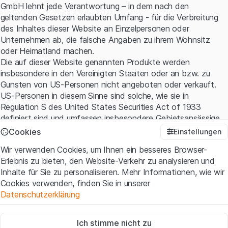
GmbH lehnt jede Verantwortung – in dem nach den
geltenden Gesetzen erlaubten Umfang - für die Verbreitung
des Inhaltes dieser Website an Einzelpersonen oder
Unternehmen ab, die falsche Angaben zu ihrem Wohnsitz
oder Heimatland machen.
Die auf dieser Website genannten Produkte werden
insbesondere in den Vereinigten Staaten oder an bzw. zu
Gunsten von US-Personen nicht angeboten oder verkauft.
US-Personen in diesem Sinne sind solche, wie sie in
Regulation S des United States Securities Act of 1933
definiert sind und umfassen insbesondere Gebietsansässige
der Vereinigten Staaten sowie amerikanische Kapital- und
Cookies
Einstellungen
Personen-gesellschaften.
Wir verwenden Cookies, um Ihnen ein besseres Browser-
Erlebnis zu bieten, den Website-Verkehr zu analysieren und
Nutzungsbedingungen und rechtliche Informationen
Inhalte für Sie zu personalisieren. Mehr Informationen, wie wir
Mit dem Zugriff auf diese Website erklären Sie, dass Sie die
Cookies verwenden, finden Sie in unserer
rechtlichen Informationen und die wichtigen Hinweise und
Datenschutzerklärung
Nutzungsbedingungen verstanden haben und akzeptieren.
Wenn Sie mit den
Nutzungsbedingungen
nicht einverstanden
Zwingend notwendig
sind, unterlassen Sie bitte den Zugriff auf diese Website.
Ich stimme nicht zu
Diese Cookies sind für die Website erforderlich und können nicht