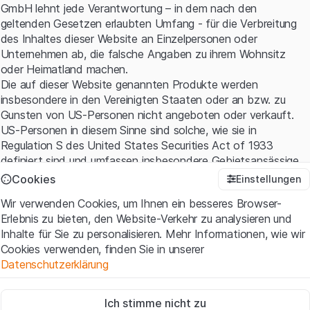
GmbH lehnt jede Verantwortung – in dem nach den
geltenden Gesetzen erlaubten Umfang - für die Verbreitung
des Inhaltes dieser Website an Einzelpersonen oder
Unternehmen ab, die falsche Angaben zu ihrem Wohnsitz
oder Heimatland machen.
Die auf dieser Website genannten Produkte werden
insbesondere in den Vereinigten Staaten oder an bzw. zu
Gunsten von US-Personen nicht angeboten oder verkauft.
US-Personen in diesem Sinne sind solche, wie sie in
Regulation S des United States Securities Act of 1933
definiert sind und umfassen insbesondere Gebietsansässige
der Vereinigten Staaten sowie amerikanische Kapital- und
Cookies
Einstellungen
Personen-gesellschaften.
Wir verwenden Cookies, um Ihnen ein besseres Browser-
Erlebnis zu bieten, den Website-Verkehr zu analysieren und
Nutzungsbedingungen und rechtliche Informationen
Inhalte für Sie zu personalisieren. Mehr Informationen, wie wir
Mit dem Zugriff auf diese Website erklären Sie, dass Sie die
Cookies verwenden, finden Sie in unserer
rechtlichen Informationen und die wichtigen Hinweise und
Datenschutzerklärung
Nutzungsbedingungen verstanden haben und akzeptieren.
Wenn Sie mit den
Nutzungsbedingungen
nicht einverstanden
Zwingend notwendig
sind, unterlassen Sie bitte den Zugriff auf diese Website.
Ich stimme nicht zu
Diese Cookies sind für die Website erforderlich und können nicht