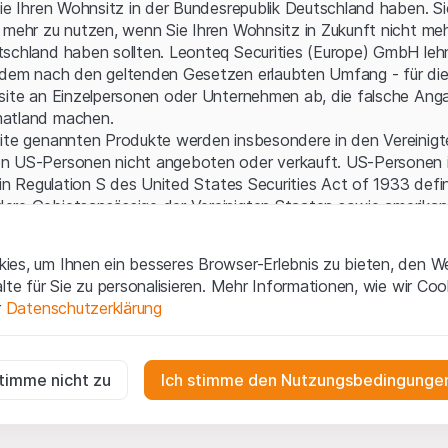
Serverfehler.
Sie Ihren Wohnsitz in der Bundesrepublik Deutschland haben. Sie
 mehr zu nutzen, wenn Sie Ihren Wohnsitz in Zukunft nicht meh
schland haben sollten. Leonteq Securities (Europe) GmbH leh
 dem nach den geltenden Gesetzen erlaubten Umfang - für die
bsite an Einzelpersonen oder Unternehmen ab, die falsche Ang
matland machen.
site genannten Produkte werden insbesondere in den Vereinig
n US-Personen nicht angeboten oder verkauft. US-Personen 
 in Regulation S des United States Securities Act of 1933 defin
ere Gebietsansässige der Vereinigten Staaten sowie amerikani
aften.
es, um Ihnen ein besseres Browser-Erlebnis zu bieten, den W
gen und rechtliche Informationen
alte für Sie zu personalisieren. Mehr Informationen, wie wir Co
 diese Website erklären Sie, dass Sie die rechtlichen Informati
r
Datenschutzerklärung
 und Nutzungsbedingungen verstanden haben und akzeptieren.
en
nicht einverstanden sind, unterlassen Sie bitte den Zugriff 
ig
r die Website erforderlich und können nicht deaktiviert werden.
stimme nicht zu
Ich stimme den Nutzungsbedingungen
ne Aufforderung zum Kauf
e enthaltenen oder beschriebenen Informationen, Produkte, Da
n
ools und Unterlagen („Inhalte der Website“) dienen ausschließli
gen die Interaktionen der Website-Besucher in anonymer Form, um d
n und stellen weder ein Angebot noch eine Aufforderung zu