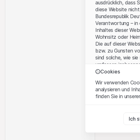
ausdrücklich, dass 
diese Website nicht
Bundesrepublik Deut
Verantwortung – in
Inhaltes dieser We
Wohnsitz oder Hei
Die auf dieser Web
bzw. zu Gunsten vo
sind solche, wie sie
umfassen insbesond
Personen-gesellsch
Cookies
Wir verwenden Cooki
Nutzungsbedingun
analysieren und Inh
Mit dem Zugriff auf
finden Sie in unsere
wichtigen Hinweise
Nutzungsbedingung
Zwingend notwend
Diese Cookies sind fü
Ich 
Kein Angebot, kei
Die auf der Websit
Zu Analysezwecke
Dienstleistungen, T
Diese Cookies verfol
Informationszwecke