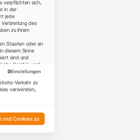
 verpflichten sich,
r in der
nt jede
 Verbreitung des
aben zu ihrem
ten Staaten oder an
in diesem Sinne
iert sind und
sche Kapital- und
Einstellungen
ebsite-Verkehr zu
okies verwenden,
onen und die
 Wenn Sie mit den
auf diese Website.
 und Cookies zu
ten,
ch
as Engagement
m Erwerb oder zum