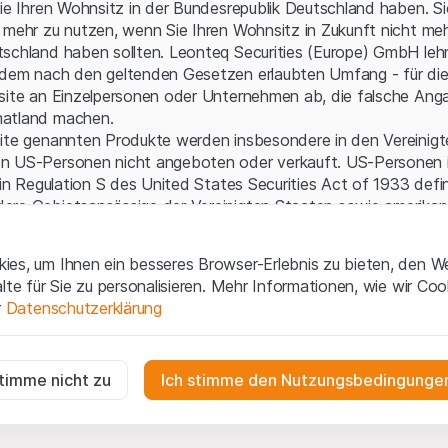
Serverfehler.
Sie Ihren Wohnsitz in der Bundesrepublik Deutschland haben. Sie
 mehr zu nutzen, wenn Sie Ihren Wohnsitz in Zukunft nicht meh
schland haben sollten. Leonteq Securities (Europe) GmbH leh
 dem nach den geltenden Gesetzen erlaubten Umfang - für die
bsite an Einzelpersonen oder Unternehmen ab, die falsche Ang
matland machen.
site genannten Produkte werden insbesondere in den Vereinig
n US-Personen nicht angeboten oder verkauft. US-Personen 
 in Regulation S des United States Securities Act of 1933 defin
ere Gebietsansässige der Vereinigten Staaten sowie amerikani
aften.
es, um Ihnen ein besseres Browser-Erlebnis zu bieten, den W
gen und rechtliche Informationen
alte für Sie zu personalisieren. Mehr Informationen, wie wir Co
 diese Website erklären Sie, dass Sie die rechtlichen Informati
r
Datenschutzerklärung
 und Nutzungsbedingungen verstanden haben und akzeptieren.
en
nicht einverstanden sind, unterlassen Sie bitte den Zugriff 
ig
r die Website erforderlich und können nicht deaktiviert werden.
stimme nicht zu
Ich stimme den Nutzungsbedingungen
ne Aufforderung zum Kauf
e enthaltenen oder beschriebenen Informationen, Produkte, Da
n
ools und Unterlagen („Inhalte der Website“) dienen ausschließli
gen die Interaktionen der Website-Besucher in anonymer Form, um d
n und stellen weder ein Angebot noch eine Aufforderung zu