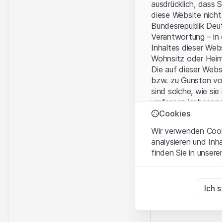
ausdrücklich, dass 
diese Website nicht
Bundesrepublik Deut
Verantwortung – in
Inhaltes dieser We
Wohnsitz oder Hei
Die auf dieser Web
bzw. zu Gunsten vo
sind solche, wie sie
umfassen insbesond
Personen-gesellsch
Cookies
Wir verwenden Cooki
Nutzungsbedingun
analysieren und Inh
Mit dem Zugriff auf
finden Sie in unsere
wichtigen Hinweise
Nutzungsbedingung
Zwingend notwend
Diese Cookies sind fü
Ich 
Kein Angebot, kei
Die auf der Websit
Zu Analysezwecke
Dienstleistungen, T
Diese Cookies verfol
Informationszwecke