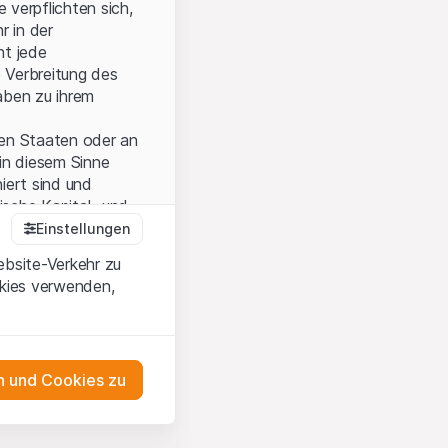
 verpflichten sich,
r in der
nt jede
 Verbreitung des
aben zu ihrem
ten Staaten oder an
in diesem Sinne
iert sind und
sche Kapital- und
Einstellungen
ebsite-Verkehr zu
okies verwenden,
onen und die
 Wenn Sie mit den
auf diese Website.
 und Cookies zu
ten,
ch
as Engagement
m Erwerb oder zum