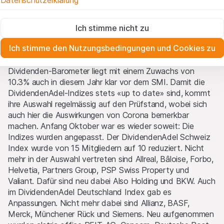
Datenschutzerklärung
Nutzungsbedingungen verstanden haben und akzeptieren.
Ausschüttungen gemahnt haben, erfüllen diese
Wenn Sie mit den
Nutzungsbedingungen
nicht einverstanden
Unternehmen allesamt die Ansprüche von Christian W.
Zwingend notwendig
sind, unterlassen Sie bitte den Zugriff auf diese Website.
Röhl nicht mehr und sind somit nicht mehr Bestandteil
Ich stimme nicht zu
Diese Cookies sind für die Website erforderlich und können nicht
der Indizes. Die Strategie des DividendenAdel Schweiz
deaktiviert werden.
Kein Angebot, keine Aufforderung zum Kauf
Ich stimme den Nutzungsbedingungen und Cookies zu
Index sorgte nicht nur seit dem Start Anfang 2020 für
Die auf der Website enthaltenen oder beschriebenen
Zu Analysezwecken
eine Outperformance gegenüber dem Gesamtmarkt, das
Informationen, Produkte, Daten, Dienstleistungen, Tools und
Diese Cookies verfolgen die Interaktionen der Website-
Dividenden-Barometer liegt mit einem Zuwachs von
Besucher in anonymer Form, um das Engagement der Benutzer
Unterlagen („Inhalte der Website“) dienen ausschließlich
10.3% auch in diesem Jahr klar vor dem SMI. Damit die
besser zu verstehen.
Informationszwecken und stellen weder ein Angebot noch
DividendenAdel-Indizes stets «up to date» sind, kommt
eine Aufforderung zum Erwerb oder zum Verkauf von
ihre Auswahl regelmässig auf den Prüfstand, wobei sich
Vermarktung
Produkten der Leonteq Securities AG, EFG International
auch hier die Auswirkungen von Corona bemerkbar
Diese Cookies können von unseren Werbepartnern über unsere
Finance (Guernsey) Ltd oder jeder andere Emittent dar.
Website gesetzt werden.
machen. Anfang Oktober war es wieder soweit: Die
Anleger können die auf dieser Website beschriebenen
Indizes wurden angepasst. Der DividendenAdel Schweiz
Produkte nicht von Leonteq Securities (Europe) GmbH noch
Index wurde von 15 Mitgliedern auf 10 reduziert. Nicht
von einem mit Leonteq Securities (Europe) GmbH
mehr in der Auswahl vertreten sind Allreal, Bâloise, Forbo,
verbundenen Unternehmen direkt (Leonteq Securities
Helvetia, Partners Group, PSP Swiss Property und
(Europe) GmbH zusammen den mit ihr verbundenen
Valiant. Dafür sind neu dabei Also Holding und BKW. Auch
Unternehmen, „Leonteq Securities“), sondern nur über ihre
im DividendenAdel Deutschland Index gab es
eigene Bankverbindung kaufen oder verkaufen.
Anpassungen. Nicht mehr dabei sind Allianz, BASF,
Merck, Münchener Rück und Siemens. Neu aufgenommen
Keine Beratung, kein Auskunftsvertrag