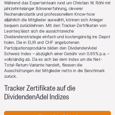
Wertpapierprospekt
Während das Expertenteam rund um Christian W. Röhl mit
Nutzer, welche den Kauf der auf dieser Website
jahrzehntelanger Börsenerfahrung, cleverer
beschriebenen Produkte in Erwägung ziehen, sollten im
Rechenakrobatik und professionellem Know-how
Hinblick auf die Ausstattung der Produkte und der Risiken, die
alljährlich die Mitglieder auswählt, können sich Anleger
mit diesen Produkten sowie mit der Emittentin verbunden
bequem zurücklehnen. Mit den Tracker-Zertifikaten von
sind, vor Erwerb der Produkte den allein rechtlich
Leonteq lässt sich die aussichtsreiche
verbindlichen Wertpapierprospekt lesen (einschließlich der
Dividendenstrategie einfach und kostengünstig ins Depot
relevanten endgültigen Bedingungen, etwaiger Nachträge zum
holen. Die in EUR und CHF angebotenen
Wert-papierprospekt und den Dokumenten mit den
Partizipationsprodukte bilden den DividendenAdel
wichtigsten Informationen (KID), soweit anwendbar).
Schweiz Index – abzüglich einer Gebühr von 0.95% p.a. –
Während der gesamten Laufzeit der Produkte wird der
vollständig ab. Da es sich bei dem Index um die Net-
Wertpapierprospekt (einschließlich der relevanten endgültigen
Total-Return-Variante handelt, fliessen die
Bedingungen, etwaiger Nachträge zum Wert-papierprospekt
Ausschüttungen der Mitglieder netto in die Benchmark
und den Dokumenten mit den wichtigsten Informationen
zurück.
(KID), soweit anwendbar) von der Leonteq Securities AG,
Europaallee 39, 8004 Zürich, Schweiz (Telefonnummer: +41
Tracker Zertifikate auf die
(0)58 800 1000, Faxnummer: +41 (0)58 800 1010) zur
DividendenAdel Indizes
kostenlosen Ausgabe bereitgehalten. Der Wertpapierprospekt
(einschließlich der jeweiligen endgültigen Bedingungen,
etwaiger Nachträge zum Wert-papierprospekt und den
Dokumenten mit den wichtigsten Informationen (KID), soweit