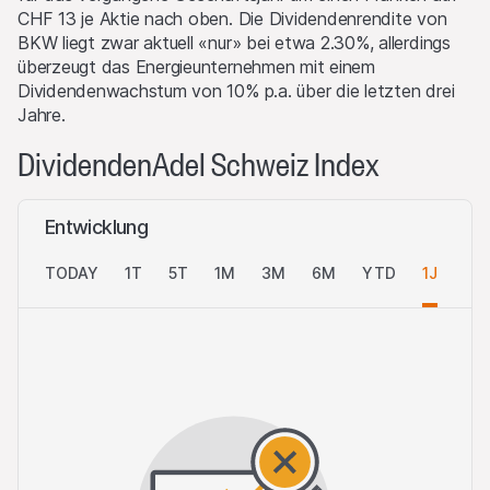
CHF 13 je Aktie nach oben. Die Dividendenrendite von
BKW liegt zwar aktuell «nur» bei etwa 2.30%, allerdings
überzeugt das Energieunternehmen mit einem
Dividendenwachstum von 10% p.a. über die letzten drei
Jahre.
DividendenAdel Schweiz Index
Entwicklung
TODAY
1T
5T
1M
3M
6M
YTD
1J
AL