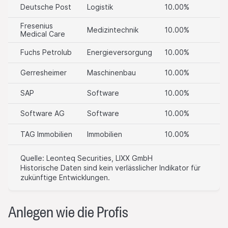
Officer zu richten.
Deutsche Post
Logistik
10.00%
Fresenius
Keine Finanzanalyse
Medizintechnik
10.00%
Medical Care
Auf dieser Website angegebene Informationen stellen keine
Finanzanalyse im Sinne des Wertpapierhandelsgesetzes dar
Fuchs Petrolub
Energieversorgung
10.00%
und genügen auch nicht den gesetzlichen Anforderungen zur
Gewährleistung der Unvoreingenommenheit der
Gerresheimer
Maschinenbau
10.00%
Finanzanalyse und unterliegen keinem Verbot des Handels vor
SAP
Software
10.00%
der Veröffentlichung von Finanzanalysen.
Software AG
Software
10.00%
Risikohinweise
Leonteq Securities (Europe) GmbH weist die Nutzer der
TAG Immobilien
Immobilien
10.00%
Website darauf hin, dass eine Anlage in die Produkte, die auf
der Website präsentiert werden, mit finanziellen Risiken
Quelle: Leonteq Securities, LIXX GmbH
behaftet ist, die bis zu einem Totalverlust des eingesetzten
Historische Daten sind kein verlässlicher Indikator für
Kapitals reichen können. Dementsprechend sind diese
zukünftige Entwicklungen.
Produkte nicht für jeden Nutzer in gleicher Weise geeignet.
Detaillierte Risikohinweise zu den einzelnen Produkten finden
sich im jeweiligen Wertpapierprospekt.
Anlegen wie die Profis