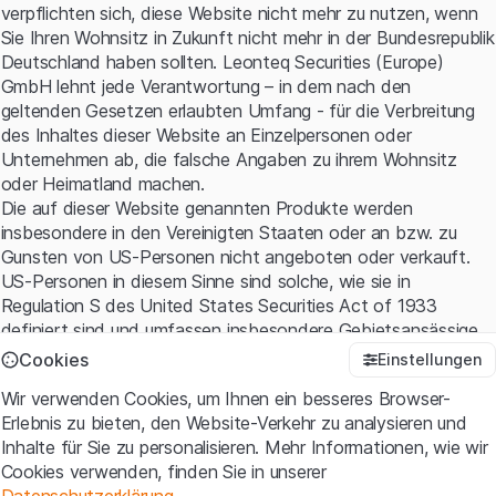
verpflichten sich, diese Website nicht mehr zu nutzen, wenn
Sie Ihren Wohnsitz in Zukunft nicht mehr in der Bundesrepublik
Quelle: Leonteq Securities, LIXX GmbH
Deutschland haben sollten. Leonteq Securities (Europe)
Historische Daten sind kein verlässlicher Indikator für
GmbH lehnt jede Verantwortung – in dem nach den
zukünftige Entwicklungen.
geltenden Gesetzen erlaubten Umfang - für die Verbreitung
des Inhaltes dieser Website an Einzelpersonen oder
Stets auf der Höhe der Zeit
Unternehmen ab, die falsche Angaben zu ihrem Wohnsitz
oder Heimatland machen.
Die auf dieser Website genannten Produkte werden
In den beiden Blue-Chip-Indizes SMI und DAX sind die
insbesondere in den Vereinigten Staaten oder an bzw. zu
Finanzinstitute bekannt für hohe Verzinsungen. So bringt
Gunsten von US-Personen nicht angeboten oder verkauft.
es beispielsweise die Credit Suisse auf 6.9%. Noch etwas
US-Personen in diesem Sinne sind solche, wie sie in
mehr zu holen gibt es bei den Assekuranzaktien. Mit 8.1%
Regulation S des United States Securities Act of 1933
weisen die Anteile des Rückversicherers Swiss Re die
definiert sind und umfassen insbesondere Gebietsansässige
höchste Dividendenrendite im SMI auf. Zum Vergleich: Die
der Vereinigten Staaten sowie amerikanische Kapital- und
Cookies
durchschnittliche Verzinsung im SMI beträgt derzeit 2.7%.
Einstellungen
Personen-gesellschaften.
Im DAX überzeugen unter anderem Allianz und Münchener
Wir verwenden Cookies, um Ihnen ein besseres Browser-
Rück mit Renditen jenseits der 4%-Marke. Da aber diese
Erlebnis zu bieten, den Website-Verkehr zu analysieren und
Nutzungsbedingungen und rechtliche Informationen
Branchen einer besonders strengen Regulierung
Inhalte für Sie zu personalisieren. Mehr Informationen, wie wir
Mit dem Zugriff auf diese Website erklären Sie, dass Sie die
unterliegen und beispielsweise SNB und EZB während der
Cookies verwenden, finden Sie in unserer
rechtlichen Informationen und die wichtigen Hinweise und
Corona-Krise zur Zurückhaltung hinsichtlich der