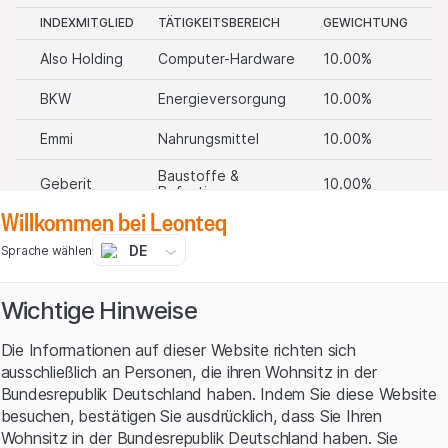
INDEXMITGLIED
TÄTIGKEITSBEREICH
GEWICHTUNG
Also Holding
Computer-Hardware
10.00%
BKW
Energieversorgung
10.00%
Emmi
Nahrungsmittel
10.00%
Baustoffe &
Geberit
10.00%
Befestigungen
Willkommen bei Leonteq
Lindt &
Nahrungsmittel
10.00%
Sprüngli
DE
Sprache wählen
Nestlé
Nahrungsmittel
10.00%
Wichtige Hinweise
Novartis
Arzneimittel
10.00%
Die Informationen auf dieser Website richten sich
Roche
Arzneimittel
10.00%
Holding
ausschließlich an Personen, die ihren Wohnsitz in der
Bundesrepublik Deutschland haben. Indem Sie diese Website
Schindler
Industriemaschinen
10.00%
besuchen, bestätigen Sie ausdrücklich, dass Sie Ihren
Wohnsitz in der Bundesrepublik Deutschland haben. Sie
Swiss Life
Lebensversicherung
10.00%